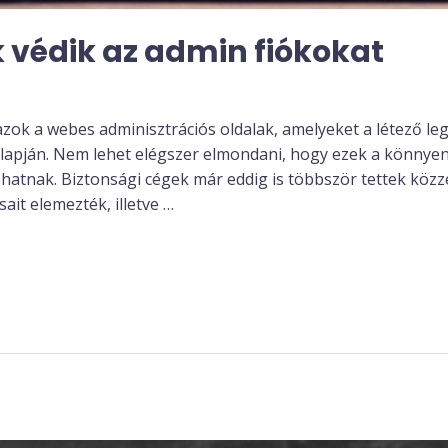
 védik az admin fiókokat
zok a webes adminisztrációs oldalak, amelyeket a létező l
apján. Nem lehet elégszer elmondani, hogy ezek a könnyen k
hatnak. Biztonsági cégek már eddig is többször tettek közz
ait elemezték, illetve …