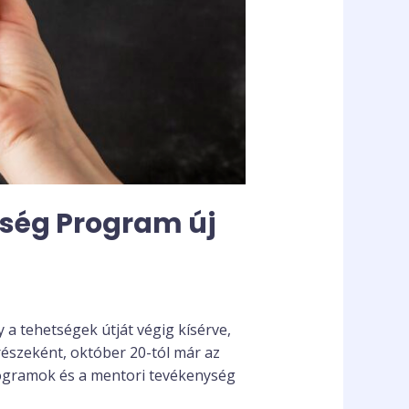
tség Program új
a tehetségek útját végig kísérve,
 részeként, október 20-tól már az
programok és a mentori tevékenység