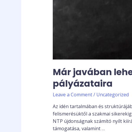
Már javában lehe
pályázataira
Leave a Comment
/
Uncategorized
Az idén tartalmában és struktúrájá
felismerésüktől a szakmai sikerekig
NTP újdonságnak számító nyílt kiír
támogatása, valamint …