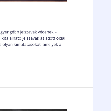
eggyengébb jelszavak védenek –
italálható jelszavak az adott oldal
é olyan kimutatásokat, amelyek a