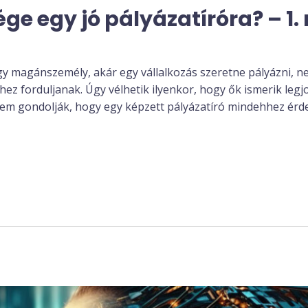
ge egy jó pályázatíróra? – 1. 
gy magánszemély, akár egy vállalkozás szeretne pályázni, 
ez forduljanak. Úgy vélhetik ilyenkor, hogy ők ismerik legjo
 nem gondolják, hogy egy képzett pályázatíró mindehhez ér