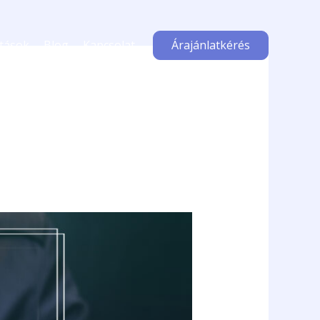
atások
Blog
Kapcsolat
Árajánlatkérés