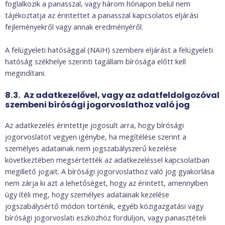
foglalkozik a panasszal, vagy három hónapon belül nem
tájékoztatja az érintettet a panasszal kapcsolatos eljárási
fejleményekről vagy annak eredményéről.
A felügyeleti hatósággal (NAIH) szembeni eljárást a felügyeleti
hatóság székhelye szerinti tagállam bírósága előtt kell
megindítani.
8.3. Az adatkezelővel, vagy az adatfeldolgozóval
szembeni bírósági jogorvoslathoz való jog
Az adatkezelés érintettje jogosult arra, hogy bírósági
jogorvoslatot vegyen igénybe, ha megítélése szerint a
személyes adatainak nem jogszabályszerű kezelése
következtében megsértették az adatkezeléssel kapcsolatban
megillető jogait. A bírósági jogorvoslathoz való jog gyakorlása
nem zárja ki azt a lehetőséget, hogy az érintett, amennyiben
úgy ítéli meg, hogy személyes adatainak kezelése
jogszabálysértő módon történik, egyéb közigazgatási vagy
bírósági jogorvoslati eszközhöz forduljon, vagy panasztételi