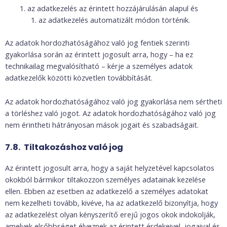
az adatkezelés az érintett hozzájárulásán alapul és
az adatkezelés automatizált módon történik.
Az adatok hordozhatóságához való jog fentiek szerinti
gyakorlása során az érintett jogosult arra, hogy – ha ez
technikailag megvalósítható – kérje a személyes adatok
adatkezelők közötti közvetlen továbbítását.
Az adatok hordozhatóságához való jog gyakorlása nem sértheti
a törléshez való jogot. Az adatok hordozhatóságához való jog
nem érintheti hátrányosan mások jogait és szabadságait.
7.8. Tiltakozáshoz való jog
Az érintett jogosult arra, hogy a saját helyzetével kapcsolatos
okokból bármikor tiltakozzon személyes adatainak kezelése
ellen. Ebben az esetben az adatkezelő a személyes adatokat
nem kezelheti tovább, kivéve, ha az adatkezelő bizonyítja, hogy
az adatkezelést olyan kényszerítő erejű jogos okok indokolják,
amelyek elsőbbséget élveznek az érintett érdekeivel, jogaival és