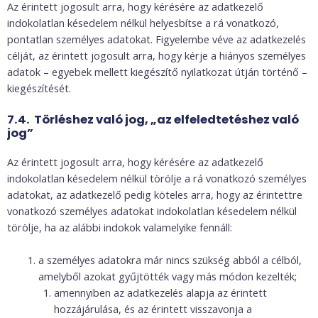
Az érintett jogosult arra, hogy kérésére az adatkezelő
indokolatlan késedelem nélkül helyesbítse a rá vonatkozó,
pontatlan személyes adatokat. Figyelembe véve az adatkezelés
célját, az érintett jogosult arra, hogy kérje a hiányos személyes
adatok – egyebek mellett kiegészítő nyilatkozat útján történő –
kiegészítését.
7.4. Törléshez való jog, „az elfeledtetéshez való
jog”
Az érintett jogosult arra, hogy kérésére az adatkezelő
indokolatlan késedelem nélkül törölje a rá vonatkozó személyes
adatokat, az adatkezelő pedig köteles arra, hogy az érintettre
vonatkozó személyes adatokat indokolatlan késedelem nélkül
törölje, ha az alábbi indokok valamelyike fennáll:
a személyes adatokra már nincs szükség abból a célból,
amelyből azokat gyűjtötték vagy más módon kezelték;
amennyiben az adatkezelés alapja az érintett
hozzájárulása, és az érintett visszavonja a