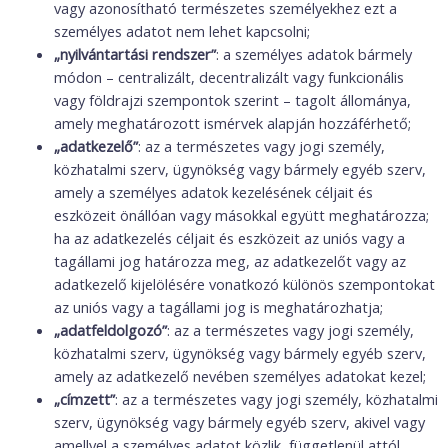
vagy azonosítható természetes személyekhez ezt a
személyes adatot nem lehet kapcsolni;
„nyilvántartási rendszer”
: a személyes adatok bármely
módon – centralizált, decentralizált vagy funkcionális
vagy földrajzi szempontok szerint – tagolt állománya,
amely meghatározott ismérvek alapján hozzáférhető;
„adatkezelő”
: az a természetes vagy jogi személy,
közhatalmi szerv, ügynökség vagy bármely egyéb szerv,
amely a személyes adatok kezelésének céljait és
eszközeit önállóan vagy másokkal együtt meghatározza;
ha az adatkezelés céljait és eszközeit az uniós vagy a
tagállami jog határozza meg, az adatkezelőt vagy az
adatkezelő kijelölésére vonatkozó különös szempontokat
az uniós vagy a tagállami jog is meghatározhatja;
„adatfeldolgozó”
: az a természetes vagy jogi személy,
közhatalmi szerv, ügynökség vagy bármely egyéb szerv,
amely az adatkezelő nevében személyes adatokat kezel;
„címzett”
: az a természetes vagy jogi személy, közhatalmi
szerv, ügynökség vagy bármely egyéb szerv, akivel vagy
amellyel a személyes adatot közlik, függetlenül attól,