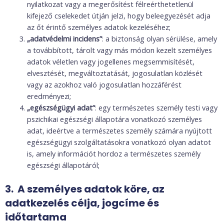
nyilatkozat vagy a megerősítést félreérthetetlenül
kifejező cselekedet útján jelzi, hogy beleegyezését adja
az őt érintő személyes adatok kezeléséhez;
„adatvédelmi incidens”
: a biztonság olyan sérülése, amely
a továbbított, tárolt vagy más módon kezelt személyes
adatok véletlen vagy jogellenes megsemmisítését,
elvesztését, megváltoztatását, jogosulatlan közlését
vagy az azokhoz való jogosulatlan hozzáférést
eredményezi;
„egészségügyi adat”
: egy természetes személy testi vagy
pszichikai egészségi állapotára vonatkozó személyes
adat, ideértve a természetes személy számára nyújtott
egészségügyi szolgáltatásokra vonatkozó olyan adatot
is, amely információt hordoz a természetes személy
egészségi állapotáról;
3. A személyes adatok köre, az
adatkezelés célja, jogcíme és
időtartama