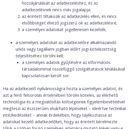
hozzájárulását az adatkezeléshez, és az
adatkezelésnek nincs más jogalapja;
az érintett tiltakozik az adatkezelés ellen, és nincs
elsőbbséget élvező jogszerű ok az adatkezelésre;
a személyes adatokat jogellenesen kezelték;
a személyes adatokat az adatkezelőre alkalmazandó
uniós vagy tagállami jogban előírt jogi kötelezettség
teljesítéséhez törölni kell;
a személyes adatok gyűjtésére az információs
társadalommal összefüggő szolgáltatások kínálásával
kapcsolatosan került sor.
Ha az adatkezelő nyilvánosságra hozta a személyes adatot, és
azt a fenti felsorolás értelmében törölni köteles, az elérhető
technológia és a megvalósítás költségeinek figyelembevételével
megteszi az észszerűen elvárható lépéseket – ideértve technikai
intézkedéseket – annak érdekében, hogy tájékoztassa az
adatokat kezelő adatkezelőket, hogy az érintett kérelmezte
tőlük a szóban forgó személyes adatokra mutató linkek vagy e