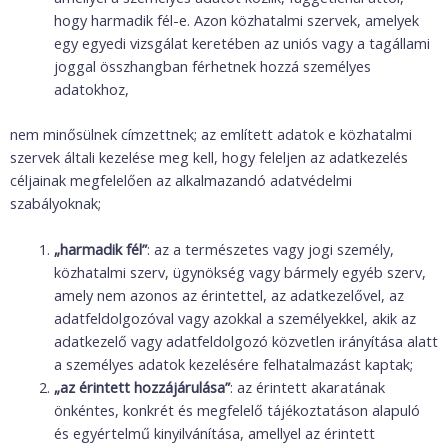
hogy harmadik fél-e. Azon közhatalmi szervek, amelyek
egy egyedi vizsgálat keretében az uniós vagy a tagállami
joggal összhangban férhetnek hozzá személyes
adatokhoz,
nem minősülnek címzettnek; az említett adatok e közhatalmi
szervek általi kezelése meg kell, hogy feleljen az adatkezelés
céljainak megfelelően az alkalmazandó adatvédelmi
szabályoknak;
„harmadik fél”
: az a természetes vagy jogi személy,
közhatalmi szerv, ügynökség vagy bármely egyéb szerv,
amely nem azonos az érintettel, az adatkezelővel, az
adatfeldolgozóval vagy azokkal a személyekkel, akik az
adatkezelő vagy adatfeldolgozó közvetlen irányítása alatt
a személyes adatok kezelésére felhatalmazást kaptak;
„az érintett hozzájárulása”
: az érintett akaratának
önkéntes, konkrét és megfelelő tájékoztatáson alapuló
és egyértelmű kinyilvánítása, amellyel az érintett