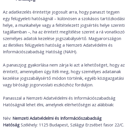
Az adatkezelés érintettje jogosult arra, hogy panaszt tegyen
egy felügyeleti hatóságnál – különösen a szokásos tartózkodási
helye, a munkahelye vagy a feltételezett jogsértés helye szerinti
tagállamban –, ha az érintett megítélése szerint a rá vonatkozó
személyes adatok kezelése jogszabálysértő. Magyarországon
az illetékes felügyeleti hatóság a Nemzeti Adatvédelmi és
Információszabadság Hatóság (NAIH).
A panaszjog gyakorlása nem zárja ki azt a lehetőséget, hogy az
érintett, amennyiben úgy ítéli meg, hogy személyes adatainak
kezelése jogszabálysértő módon történik, egyéb közigazgatási
vagy bírósági jogorvoslati eszközhöz forduljon.
Panasszal a Nemzeti Adatvédelmi és Információszabadság
Hatóságnál lehet élni, amelynek elérhetőségei az alábbiak:
Név:
Nemzeti Adatvédelmi és Információszabadság
Hatóság
Székhely: 1125 Budapest, Szilágyi Erzsébet fasor 22/C.