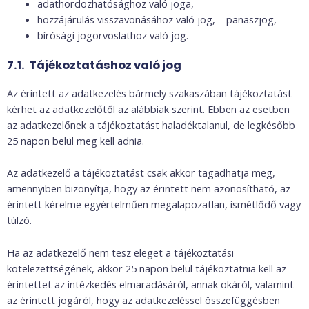
adathordozhatósághoz való joga,
hozzájárulás visszavonásához való jog, – panaszjog,
bírósági jogorvoslathoz való jog.
7.1. Tájékoztatáshoz való jog
Az érintett az adatkezelés bármely szakaszában tájékoztatást
kérhet az adatkezelőtől az alábbiak szerint. Ebben az esetben
az adatkezelőnek a tájékoztatást haladéktalanul, de legkésőbb
25 napon belül meg kell adnia.
Az adatkezelő a tájékoztatást csak akkor tagadhatja meg,
amennyiben bizonyítja, hogy az érintett nem azonosítható, az
érintett kérelme egyértelműen megalapozatlan, ismétlődő vagy
túlzó.
Ha az adatkezelő nem tesz eleget a tájékoztatási
kötelezettségének, akkor 25 napon belül tájékoztatnia kell az
érintettet az intézkedés elmaradásáról, annak okáról, valamint
az érintett jogáról, hogy az adatkezeléssel összefüggésben