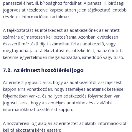
panasszal élhet, ill. bírósághoz fordulhat. A panasz, ill. bírósági
jogorvoslat részleteivel kapcsolatban jelen tájékoztató lentebb
részletes információkat tartalmaz.
A tájékoztatást és intézkedést az adatkezelőnek az érintett
számára díjmentesen kell biztosítania. Azonban kivételesen
észszerű mértékű díjat számolhat fel az adatkezelő, vagy
megtagadhatja a tájékoztatást és intézkedést, ha az érintett
kérelme egyértelműen megalapozatlan, ismétlődő vagy túlzó.
7.2. Az érintett hozzáférési joga
Az érintett jogosult arra, hogy az adatkezelőtől visszajelzést
kapjon arra vonatkozóan, hogy személyes adatainak kezelése
folyamatban van-e, és ha ilyen adatkezelés folyamatban van,
jogosult arra, hogy a személyes adatokhoz és az alábbi
információkhoz hozzáférést kapjon.
A hozzáférési jog alapján az érintettet az alábbi információkról
kell tájékoztatni kérés esetén: