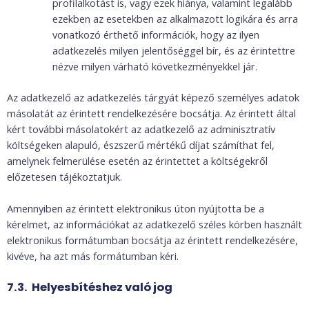
profilalkotást is, vagy ezek hiánya, valamint legalább
ezekben az esetekben az alkalmazott logikára és arra
vonatkozó érthető információk, hogy az ilyen
adatkezelés milyen jelentőséggel bír, és az érintettre
nézve milyen várható következményekkel jár.
Az adatkezelő az adatkezelés tárgyát képező személyes adatok
másolatát az érintett rendelkezésére bocsátja. Az érintett által
kért további másolatokért az adatkezelő az adminisztratív
költségeken alapuló, észszerű mértékű díjat számíthat fel,
amelynek felmerülése esetén az érintettet a költségekről
előzetesen tájékoztatjuk.
Amennyiben az érintett elektronikus úton nyújtotta be a
kérelmet, az információkat az adatkezelő széles körben használt
elektronikus formátumban bocsátja az érintett rendelkezésére,
kivéve, ha azt más formátumban kéri.
7.3. Helyesbítéshez való jog