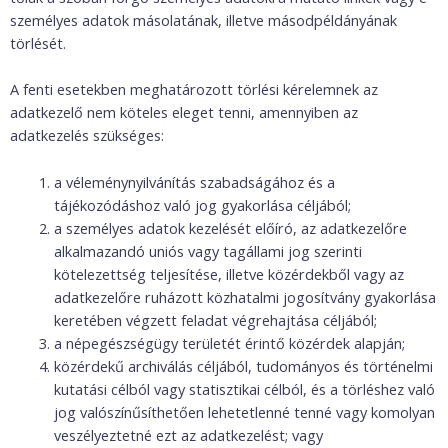
személyes adatok másolatának, illetve másodpéldányának
törlését.
A fenti esetekben meghatározott törlési kérelemnek az
adatkezelő nem köteles eleget tenni, amennyiben az
adatkezelés szükséges:
a véleménynyilvánítás szabadságához és a
tájékozódáshoz való jog gyakorlása céljából;
a személyes adatok kezelését előíró, az adatkezelőre
alkalmazandó uniós vagy tagállami jog szerinti
kötelezettség teljesítése, illetve közérdekből vagy az
adatkezelőre ruházott közhatalmi jogosítvány gyakorlása
keretében végzett feladat végrehajtása céljából;
a népegészségügy területét érintő közérdek alapján;
közérdekű archiválás céljából, tudományos és történelmi
kutatási célból vagy statisztikai célból, és a törléshez való
jog valószínűsíthetően lehetetlenné tenné vagy komolyan
veszélyeztetné ezt az adatkezelést; vagy