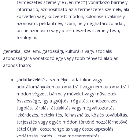
természetes személyre („érintett”) vonatkozó bármely
információ; azonosítható az a természetes személy, aki
közvetlen vagy közvetett módon, különösen valamely
azonosító, például név, szám, helymeghatározó adat,
online azonosító vagy a természetes személy testi,
fiziológiai,
genetikai, szellemi, gazdasági, kulturális vagy szociális
azonosságára vonatkozó egy vagy több tényező alapján
azonosítható;
„adatkezelés”
: a személyes adatokon vagy
adatállományokon automatizált vagy nem automatizált
módon végzett bármely művelet vagy műveletek
összessége, így a gyűjtés, rögzítés, rendszerezés,
tagolás, tárolás, átalakítás vagy megváltoztatás,
lekérdezés, betekintés, felhasználás, közlés továbbítás,
terjesztés vagy egyéb módon történő hozzáférhetővé
tétel útján, összehangolás vagy összekapcsolás,
korlátozás, törlés, illetve megsemmisítés;