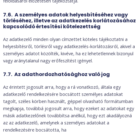
feloldásáról előzetesen tájékoztatja.
7.6. A személyes adatok helyesbítéséhez vagy
törléséhez, illetve az adatkezelés korlátozásához
kapcsolódó értesítési kötelezettség
Az adatkezelő minden olyan címzettet köteles tájékoztatni a
helyesbítésről, törlésről vagy adatkezelés-korlátozásról, akivel a
személyes adatot közölték, kivéve, ha ez lehetetlennek bizonyul
vagy aránytalanul nagy erőfeszítést igényel.
7.7. Az adathordozhatósághoz való jog
Az érintett jogosult arra, hogy a rá vonatkozó, általa egy
adatkezelő rendelkezésére bocsátott személyes adatokat
tagolt, széles körben használt, géppel olvasható formátumban
megkapja, továbbá jogosult arra, hogy ezeket az adatokat egy
másik adatkezelőnek továbbítsa anélkül, hogy ezt akadályozná
az az adatkezelő, amelynek a személyes adatokat a
rendelkezésére bocsátotta, ha