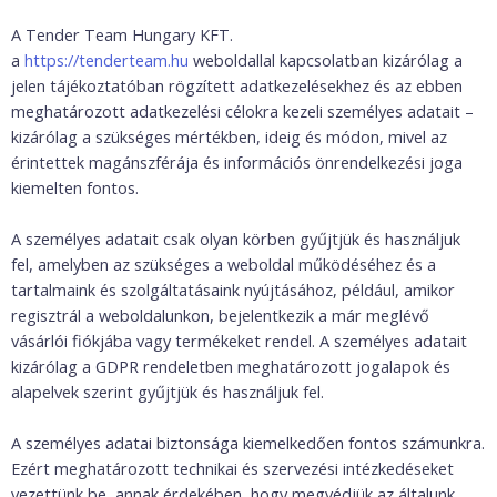
A Tender Team Hungary KFT.
a
https://tenderteam.hu
weboldallal kapcsolatban kizárólag a
jelen tájékoztatóban rögzített adatkezelésekhez és az ebben
meghatározott adatkezelési célokra kezeli személyes adatait –
kizárólag a szükséges mértékben, ideig és módon, mivel az
érintettek magánszférája és információs önrendelkezési joga
kiemelten fontos.
A személyes adatait csak olyan körben gyűjtjük és használjuk
fel, amelyben az szükséges a weboldal működéséhez és a
tartalmaink és szolgáltatásaink nyújtásához, például, amikor
regisztrál a weboldalunkon, bejelentkezik a már meglévő
vásárlói fiókjába vagy termékeket rendel. A személyes adatait
kizárólag a GDPR rendeletben meghatározott jogalapok és
alapelvek szerint gyűjtjük és használjuk fel.
A személyes adatai biztonsága kiemelkedően fontos számunkra.
Ezért meghatározott technikai és szervezési intézkedéseket
vezettünk be, annak érdekében, hogy megvédjük az általunk