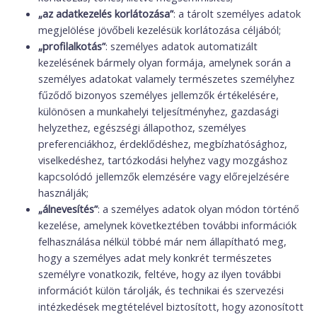
„az adatkezelés korlátozása”
: a tárolt személyes adatok
megjelölése jövőbeli kezelésük korlátozása céljából;
„profilalkotás”
: személyes adatok automatizált
kezelésének bármely olyan formája, amelynek során a
személyes adatokat valamely természetes személyhez
fűződő bizonyos személyes jellemzők értékelésére,
különösen a munkahelyi teljesítményhez, gazdasági
helyzethez, egészségi állapothoz, személyes
preferenciákhoz, érdeklődéshez, megbízhatósághoz,
viselkedéshez, tartózkodási helyhez vagy mozgáshoz
kapcsolódó jellemzők elemzésére vagy előrejelzésére
használják;
„álnevesítés”
: a személyes adatok olyan módon történő
kezelése, amelynek következtében további információk
felhasználása nélkül többé már nem állapítható meg,
hogy a személyes adat mely konkrét természetes
személyre vonatkozik, feltéve, hogy az ilyen további
információt külön tárolják, és technikai és szervezési
intézkedések megtételével biztosított, hogy azonosított