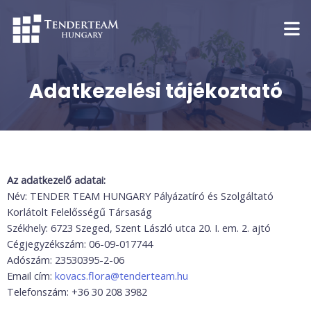
Skip
to
content
Adatkezelési tájékoztató
Az adatkezelő adatai:
Név: TENDER TEAM HUNGARY Pályázatíró és Szolgáltató
Korlátolt Felelősségű Társaság
Székhely: 6723 Szeged, Szent László utca 20. I. em. 2. ajtó
Cégjegyzékszám: 06-09-017744
Adószám: 23530395-2-06
Email cím:
kovacs.flora@tenderteam.hu
Telefonszám: +36 30 208 3982