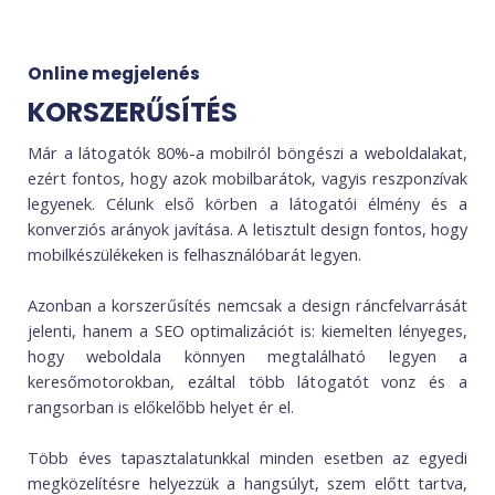
Online megjelenés
KORSZERŰSÍTÉS
Már a látogatók 80%-a mobilról böngészi a weboldalakat,
ezért fontos, hogy azok mobilbarátok, vagyis reszponzívak
legyenek. Célunk első körben a látogatói élmény és a
konverziós arányok javítása. A letisztult design fontos, hogy
mobilkészülékeken is felhasználóbarát legyen.
Azonban a korszerűsítés nemcsak a design ráncfelvarrását
jelenti, hanem a SEO optimalizációt is: kiemelten lényeges,
hogy weboldala könnyen megtalálható legyen a
keresőmotorokban, ezáltal több látogatót vonz és a
rangsorban is előkelőbb helyet ér el.
Több éves tapasztalatunkkal minden esetben az egyedi
megközelítésre helyezzük a hangsúlyt, szem előtt tartva,