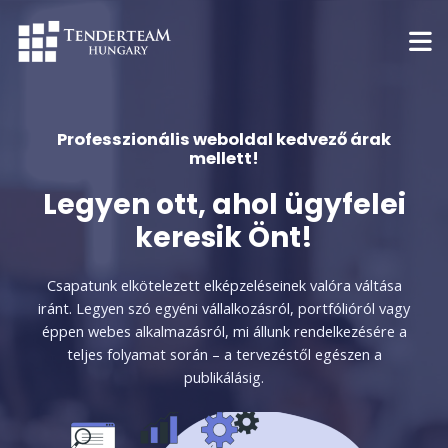
Skip
to
content
Professzionális weboldal kedvező árak
mellett!
Legyen ott, ahol ügyfelei
keresik Önt!
Csapatunk elkötelezett elképzeléseinek valóra váltása
iránt. Legyen szó egyéni vállalkozásról, portfólióról vagy
éppen webes alkalmazásról, mi állunk rendelkezésére a
teljes folyamat során – a tervezéstől egészen a
publikálásig.