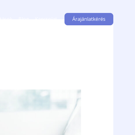
atások
Blog
Kapcsolat
Árajánlatkérés