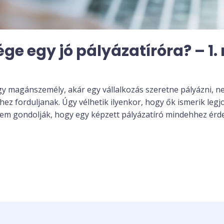
ge egy jó pályázatíróra? – 1. 
gy magánszemély, akár egy vállalkozás szeretne pályázni, 
ez forduljanak. Úgy vélhetik ilyenkor, hogy ők ismerik legjo
 nem gondolják, hogy egy képzett pályázatíró mindehhez ér