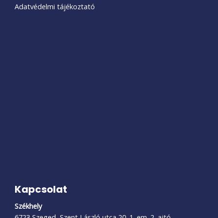
Adatvédelmi tájékoztató
Kapcsolat
Székhely
6723 Szeged, Szent László utca 20. 1. em. 2. ajtó