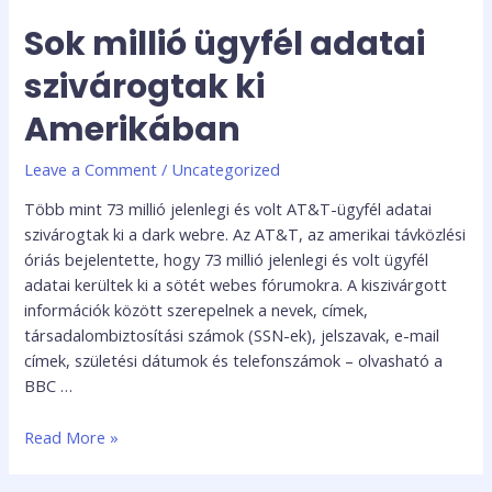
Sok millió ügyfél adatai
szivárogtak ki
Amerikában
Leave a Comment
/
Uncategorized
Több mint 73 millió jelenlegi és volt AT&T-ügyfél adatai
szivárogtak ki a dark webre. Az AT&T, az amerikai távközlési
óriás bejelentette, hogy 73 millió jelenlegi és volt ügyfél
adatai kerültek ki a sötét webes fórumokra. A kiszivárgott
információk között szerepelnek a nevek, címek,
társadalombiztosítási számok (SSN-ek), jelszavak, e-mail
címek, születési dátumok és telefonszámok – olvasható a
BBC …
Read More »