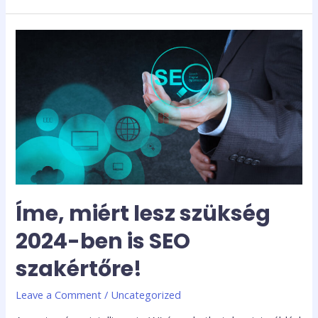
Íme,
miért
lesz
szükség
2024-
ben
is
SEO
szakértőre!
Íme, miért lesz szükség
2024-ben is SEO
szakértőre!
Leave a Comment
/
Uncategorized