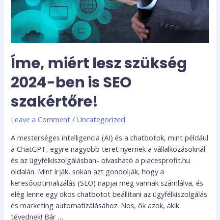
is
SEO
szakértőre!
Íme, miért lesz szükség
2024-ben is SEO
szakértőre!
Leave a Comment
/
Uncategorized
A mesterséges intelligencia (AI) és a chatbotok, mint például
a ChatGPT, egyre nagyobb teret nyernek a vállalkozásoknál
és az ügyfélkiszolgálásban- olvasható a piacesprofit.hu
oldalán. Mint írják, sokan azt gondolják, hogy a
keresőoptimalizálás (SEO) napjai meg vannak számlálva, és
elég lenne egy okos chatbotot beállítani az ügyfélkiszolgálás
és marketing automatizálásához. Nos, ők azok, akik
tévednek! Bár …