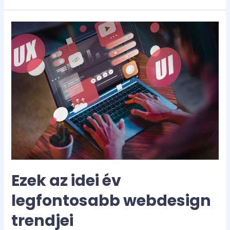
Ezek
az
idei
év
legfontosabb
webdesign
trendjei
Ezek az idei év
legfontosabb webdesign
trendjei