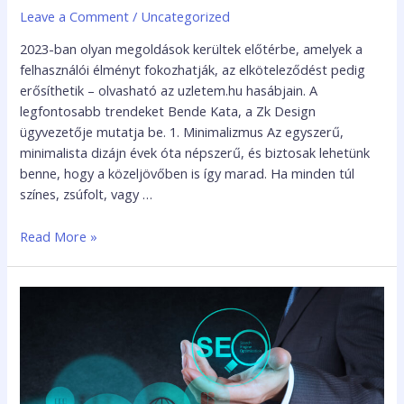
Leave a Comment
/
Uncategorized
2023-ban olyan megoldások kerültek előtérbe, amelyek a
felhasználói élményt fokozhatják, az elköteleződést pedig
erősíthetik – olvasható az uzletem.hu hasábjain. A
legfontosabb trendeket Bende Kata, a Zk Design
ügyvezetője mutatja be. 1. Minimalizmus Az egyszerű,
minimalista dizájn évek óta népszerű, és biztosak lehetünk
benne, hogy a közeljövőben is így marad. Ha minden túl
színes, zsúfolt, vagy …
Read More »
Íme,
miért
lesz
szükség
2024-
ben