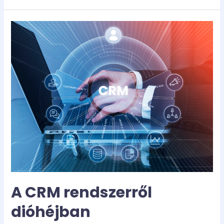
A
CRM
rendszerről
dióhéjban
A CRM rendszerről
dióhéjban