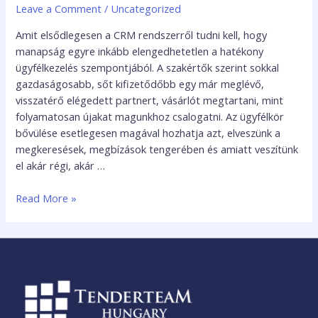
Leave a Comment
/
Uncategorized
Amit elsődlegesen a CRM rendszerről tudni kell, hogy
manapság egyre inkább elengedhetetlen a hatékony
ügyfélkezelés szempontjából. A szakértők szerint sokkal
gazdaságosabb, sőt kifizetődőbb egy már meglévő,
visszatérő elégedett partnert, vásárlót megtartani, mint
folyamatosan újakat magunkhoz csalogatni. Az ügyfélkör
bővülése esetlegesen magával hozhatja azt, elveszünk a
megkeresések, megbízások tengerében és amiatt veszítünk
el akár régi, akár …
Read More »