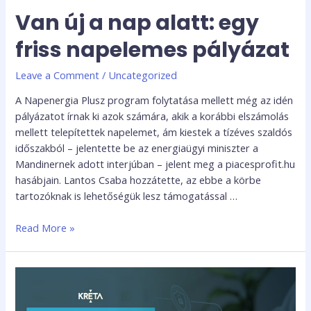
Van új a nap alatt: egy
friss napelemes pályázat
Leave a Comment
/
Uncategorized
A Napenergia Plusz program folytatása mellett még az idén
pályázatot írnak ki azok számára, akik a korábbi elszámolás
mellett telepítettek napelemet, ám kiestek a tízéves szaldós
időszakból – jelentette be az energiaügyi miniszter a
Mandinernek adott interjúban – jelent meg a piacesprofit.hu
hasábjain. Lantos Csaba hozzátette, az ebbe a körbe
tartozóknak is lehetőségük lesz támogatással …
Read More »
KRÉTA-
felhasználók
jelszavait