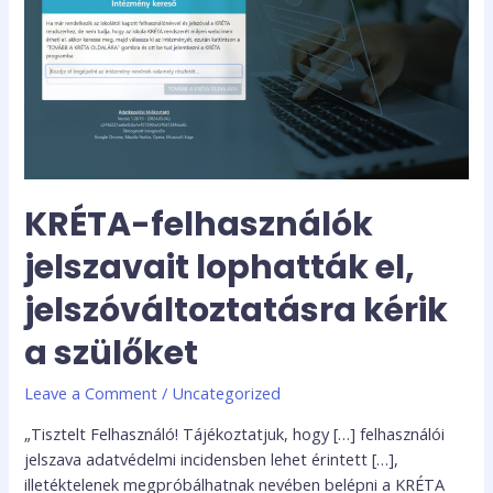
lophatták
el,
jelszóváltoztatásra
kérik
a
szülőket
KRÉTA-felhasználók
jelszavait lophatták el,
jelszóváltoztatásra kérik
a szülőket
Leave a Comment
/
Uncategorized
„Tisztelt Felhasználó! Tájékoztatjuk, hogy […] felhasználói
jelszava adatvédelmi incidensben lehet érintett […],
illetéktelenek megpróbálhatnak nevében belépni a KRÉTA