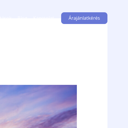
atások
Blog
Kapcsolat
Árajánlatkérés