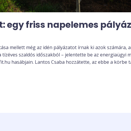
t: egy friss napelemes pályá
sa mellett még az idén pályázatot írnak ki azok számára, a
a tízéves szaldós időszakból – jelentette be az energiaügyi
fit.hu hasábjain. Lantos Csaba hozzátette, az ebbe a körbe 