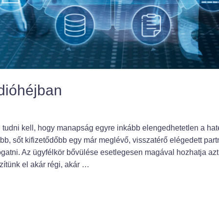
dióhéjban
tudni kell, hogy manapság egyre inkább elengedhetetlen a hat
, sőt kifizetődőbb egy már meglévő, visszatérő elégedett partne
gatni. Az ügyfélkör bővülése esetlegesen magával hozhatja az
ítünk el akár régi, akár …