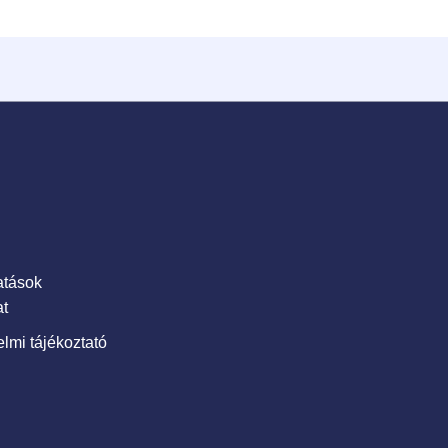
atások
t
lmi tájékoztató