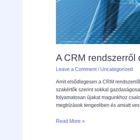
A CRM rendszerről 
Leave a Comment
/
Uncategorized
Amit elsődlegesen a CRM rendszerről 
szakértők szerint sokkal gazdaságosabb
folyamatosan újakat magunkhoz csalo
megbízások tengerében és amiatt vesz
Read More »