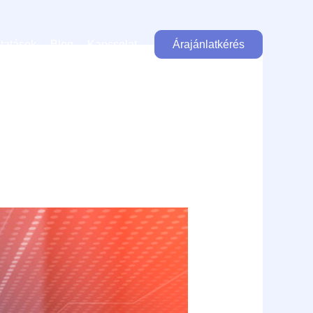
tatások
Blog
Kapcsolat
Árajánlatkérés