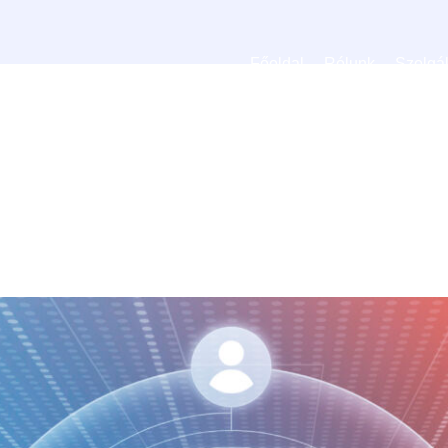
Főoldal
Rólunk
Szolgál