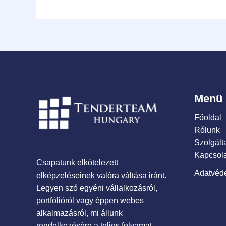
Menü
Főoldal
Rólunk
Szolgált
Kapcsola
Csapatunk elkötelezett
Adatvéde
elképzeléseinek valóra váltása iránt.
Legyen szó egyéni vállalkozásról,
portfólióról vagy éppen webes
alkalmazásról, mi állunk
rendelkezésére a teljes folyamat